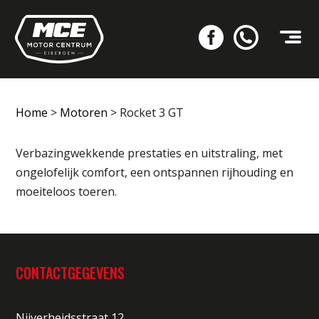
Home
>
Motoren
>
Rocket 3 GT
Verbazingwekkende prestaties en uitstraling, met
ongelofelijk comfort, een ontspannen rijhouding en
moeiteloos toeren.
CONTACTGEGEVENS
Nijverheidsstraat 12