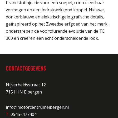
brandstofinjectie voor een soepel, controleerbaar
vermogen en een indrukwekkend koppel. Nieuwe,
donkerblauwe en elektrisch gele grafische details,
geïnspireerd op het Zweedse erfgoed van het merk,
onderstrepen de voortdurende evolutie van de TE
300 en creëren een echt onderscheidende look.
CONTACTGEGEVENS
Nijverheidsstraat 12
7151 HN Eibergen
info@motorcentrumeibergen.nl
T.
0545–477404