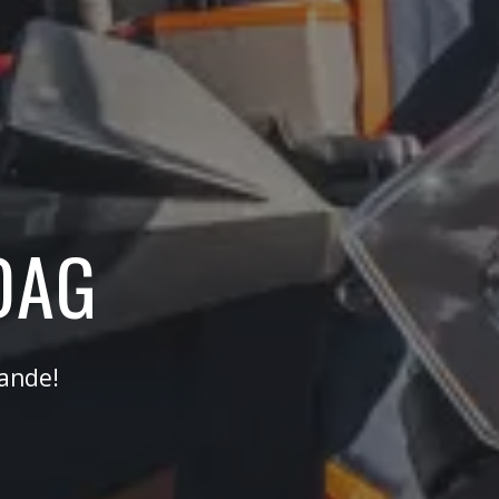
DAG
aande!