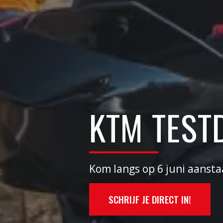
KTM TEST
Kom langs op 6 juni aanst
SCHRIJF JE DIRECT IN!